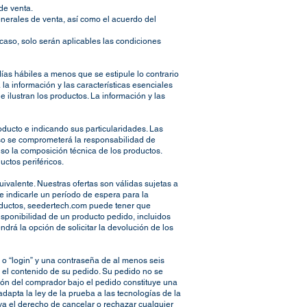
de venta.
erales de venta, así como el acuerdo del
aso, solo serán aplicables las condiciones
días hábiles a menos que se estipule lo contrario
a información y las características esenciales
 ilustran los productos. La información y las
oducto e indicando sus particularidades. Las
caso se comprometerá la responsabilidad de
so la composición técnica de los productos.
uctos periféricos.
valente. Nuestras ofertas son válidas sujetas a
 indicarle un período de espera para la
roductos, seedertech.com puede tener que
sponibilidad de un producto pedido, incluidos
drá la opción de solicitar la devolución de los
 o “login” y una contraseña de al menos seis
 el contenido de su pedido. Su pedido no se
ión del comprador bajo el pedido constituye una
dapta la ley de la prueba a las tecnologías de la
erva el derecho de cancelar o rechazar cualquier