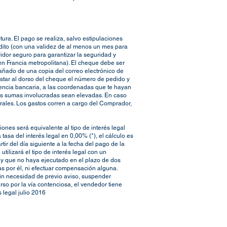
ra. El pago se realiza, salvo estipulaciones
édito (con una validez de al menos un mes para
vidor seguro para garantizar la seguridad y
en Francia metropolitana). El cheque debe ser
añado de una copia del correo electrónico de
star al dorso del cheque el número de pedido y
ferencia bancaria, a las coordenadas que te hayan
las sumas involucradas sean elevadas. En caso
rales. Los gastos corren a cargo del Comprador,
iones será equivalente al tipo de interés legal
asa del interés legal en 0,00% (*), el cálculo es
r del día siguiente a la fecha del pago de la
utilizará el tipo de interés legal con un
 y que no haya ejecutado en el plazo de dos
s por él, ni efectuar compensación alguna.
sin necesidad de previo aviso, suspender
so por la vía contenciosa, el vendedor tiene
 legal julio 2016