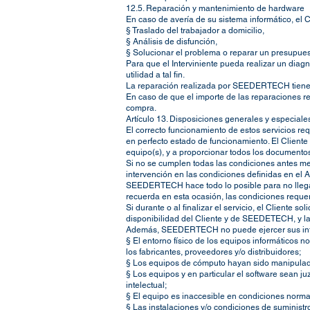
12.5. Reparación y mantenimiento de hardware
En caso de avería de su sistema informático, el C
§ Traslado del trabajador a domicilio,
§ Análisis de disfunción,
§ Solucionar el problema o reparar un presupues
Para que el Interviniente pueda realizar un diag
utilidad a tal fin.
La reparación realizada por SEEDERTECH tiene g
En caso de que el importe de las reparaciones r
compra.
Artículo 13. Disposiciones generales y especiales
El correcto funcionamiento de estos servicios re
en perfecto estado de funcionamiento. El Cliente 
equipo(s), y a proporcionar todos los documentos d
Si no se cumplen todas las condiciones antes men
intervención en las condiciones definidas en el A
SEEDERTECH hace todo lo posible para no llegar a 
recuerda en esta ocasión, las condiciones requeri
Si durante o al finalizar el servicio, el Cliente 
disponibilidad del Cliente y de SEEDETECH, y las 
Además, SEEDERTECH no puede ejercer sus inter
§ El entorno físico de los equipos informáticos n
los fabricantes, proveedores y/o distribuidores;
§ Los equipos de cómputo hayan sido manipulados
§ Los equipos y en particular el software sean j
intelectual;
§ El equipo es inaccesible en condiciones normal
§ Las instalaciones y/o condiciones de suministro