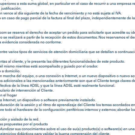
uperiores a esta suma global, en particular en el caso de recurrir a una empresa r
justificación.
 vence al día siguiente de la fecha de vencimiento y no está sujeta al IVA.
 en caso de pago parcial de la factura al final del plazo, independientemente de 
.com se reserva el derecho de aceptar un pedido para solicitarle que acredite su id
dido se realizará a partir de la recepción de estos documentos. Nos reservamos el 
la evidencia considerada no conforme.
tre varios tipos de servicios de atención domiciliaria que se detallan a continuaci
as al cliente, y le presenta las diferentes funcionalidades de este producto.
 él mismo mientras está acompañado y guiado por el orador.
 a domicilio.
en marcha del equipo, o una conexión a Internet, o un nuevo dispositivo o nuevo sof
nes adicionales a las mencionadas anteriormente son que el Cliente tenga claves d
efectiva de la línea ADSL y que la línea ADSL esté realmente funcional.
mulario de intervención al Cliente.
en el hogar
a Internet, un dispositivo o software previamente instalado.
duración de la sesión y el ritmo de aprendizaje del Cliente los temas acordados entr
re todo el hardware de la configuración: periféricos internos y externos; abordar 
ción y aislado de la red.
cas propuestas por el producto
rofundizar sus conocimientos sobre el uso de su(s) producto(s) o software(s) en un
ejercicios didácticos para validar la buena comprensión del cliente.