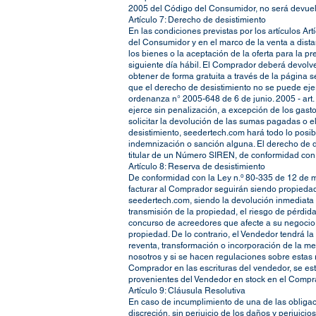
2005 del Código del Consumidor, no será devue
Artículo 7: Derecho de desistimiento
En las condiciones previstas por los artículos Ar
del Consumidor y en el marco de la venta a dist
los bienes o la aceptación de la oferta para la p
siguiente día hábil. El Comprador deberá devolv
obtener de forma gratuita a través de la página 
que el derecho de desistimiento no se puede ejer
ordenanza n° 2005-648 de 6 de junio. 2005 - art
ejerce sin penalización, a excepción de los gast
solicitar la devolución de las sumas pagadas o e
desistimiento, seedertech.com hará todo lo pos
indemnización o sanción alguna. El derecho de d
titular de un Número SIREN, de conformidad con l
Artículo 8: Reserva de desistimiento
De conformidad con la Ley n.º 80-335 de 12 de m
facturar al Comprador seguirán siendo propiedad 
seedertech.com, siendo la devolución inmediata y
transmisión de la propiedad, el riesgo de pérdi
concurso de acreedores que afecte a su negocio, 
propiedad. De lo contrario, el Vendedor tendrá l
reventa, transformación o incorporación de la me
nosotros y si se hacen regulaciones sobre estas 
Comprador en las escrituras del vendedor, se est
provenientes del Vendedor en stock en el Compra
Artículo 9: Cláusula Resolutiva
En caso de incumplimiento de una de las obligac
discreción, sin perjuicio de los daños y perjuic