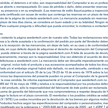
la pérdida, el deterioro o el robo, son responsabilidad del Comprador si es un profes
 fue abierto o reempaquetado. En caso de pérdida o daño, debe presentar reservas 
en su presencia o en su empleado. (Las reservas de estilo &quot;sujetas a inspecció
 carta certificada con acuse de recibo que contenga las reservas en un plazo de tre
ravés de la página de contacto seedertech.com. La mercancía aceptada sin reserva
n el plazo de tres días claros, se considera en buen estado y en su totalidad. Ningú
ara cualquier pregunta o dificultad que pueda encontrar, lo invitamos a contactar
es
s visitando la página seedertech.com de nuestro sitio. Todas las reclamaciones rel
neas a la oferta aceptada o la confirmación del pedido por parte del Vendedor debe
 a la recepción. de las mercancías, sin dejar de lado, en su caso y de conformidad
rtista, en cuyo defecto dejará de adquirirse el derecho de reclamación del Comprad
puede obtener a través de la página seedertech.com A falta de acuerdo de devoluci
almacenamiento, manejo son tu responsabilidad. Una vez obtenido el acuerdo de de
 defectuosa a seedertech.com. La mercancía debe ser devuelta imperativamente con
original, incluir todo el producto y sus accesorios acompañados de todos los doc
ñado y/o el embalaje original habrá sido dañado, no será devuelto, cambiado o re
nformidad con el artículo 35 de la Ley 78-23 de 10 de enero de 1978 sobre la luc
vicios las disposiciones del presente pueden no privar al Comprador de la garantí
de la cosa vendida. Se informa expresamente al Comprador que seedertech.com no 
8-389 del 19 de mayo de 1998 y relativa a la responsabilidad por los productos de
 del producto, sólo la responsabilidad del fabricante de éste podrá ser reclamad
uema de garantía del fabricante que nos comprometemos a respetar después de h
gar la factura en el plazo convenido. El reembolso o los posibles créditos se esta
(V / SITE) Los costos incurridos por la devolución de los bienes por algunos moti
Productos hechos según las especificaciones del comprador o personalizados, mar
modificado por la ordenanza n ° 2005-648 del 6 de junio de 2005 - art. 1 JORF 7 d