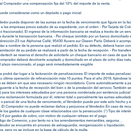
 al Comprador una compensación fija del 10% del importe de la venta.
uede considerarse como un depósito o pago inicial.
dor pueda disponer de las sumas en la fecha de vencimiento que figura en la factu
 a las empresas previo estudio de su expediente, con el orden: - Por Tarjeta de Cr
 fraccionado). El ingreso de la información bancaria se realiza a través de un ser
 durante la transacción bancaria. - Por cheque (emitido por un banco domiciliado 
dirección:
23 rue Alphonse Callé, 95430 Auvers sur Oise
en París. Deberá ir acomp
tar a nombre de la persona que realizó el pedido. En su defecto, deberá hacer con
tramitación de su pedido se realizará a partir de la fecha de recepción. - Por trans
eedertech se reserva el derecho de solicitarle un cheque bancario en caso de que 
Comprador deberá devolverle aceptado y domiciliado en el plazo de ocho días natu
el plazo mencionado, el pago será inmediatamente exigible.
a podrá dar lugar a la facturación de penalizaciones. El importe de estas penalizac
última operación de refinanciación más 10 puntos. Para el año 2016, fijándose la t
 se deben sin que sea necesario ningún recordatorio. Corre automáticamente a parti
iguiente a la fecha de recepción del bien o de la prestación del servicio. También se 
) para los intereses adeudados por una persona condenada por sentencia judicial
na reclamación formulada por él, retener total o parcialmente las sumas adeudada
 o parcial de una fecha de vencimiento, el Vendedor puede por este solo hecho y 
 El Comprador no puede reclamar daños y perjuicios al Vendedor. En caso de recur
los gastos de cualquier clase relacionados con la persecución. (*) Tipo de interés
 € por gastos de cobro, con motivo de cualquier retraso en el pago.
ódigo de Comercio, y por tanto no a los arrendamientos mercantiles, seguros…
eudor se encuentra en proceso de salvaguardia, reorganización o liquidación.
, pero no se incluye en la base de cálculo de la multa.