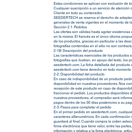
Estas condiciones se aplican con exclusión de to
Cualquier suscripción a un servicio de atenció
Cliente en todo su contenedor.
SEEDERTECH se reserva el derecho de adaptar o 
generales de venta vigentes en el momento de la
Sección 2.1: Pedidos
Las ofertas son válidas hasta agotar existencias 
en la misma. El francés es el único idioma propu
de los productos, gracias en particular a las des
fotografías contenidas en el sitio no son contrac
2-1B: Descripción del producto
Las características esenciales de los productos 
fotografías que ilustran, en apoyo del texto, lo
seedertech.com. La ficha detallada del producto 
seedertech.com tiene derecho en todo momento a ac
2-2: Disponibilidad del producto
En caso de indisponibilidad de un producto pedi
disponibilidad en nuestros proveedores. Nos com
recepción de este producto en caso de disponibi
fraccionar el pedido. Los productos disponibles
nuestros proveedores, el comprador será informad
pagos dentro de los 30 días posteriores a su pag
2-3: Pasos para completar el pedido
En el primer pedido en seedertech.com, cualquier
caracteres alfanuméricos. En cada confirmación d
guardará al final. Cuando compra la orden selecc
firma electrónica que tiene valor, entre las part
información y relativa a la firma electrónica, art