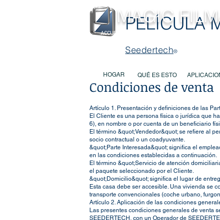
MAGIC FILM
PELÍCULA 
ACCUEIL
C'EST QUOI ?
APPLICA
Seedertech
®
HOGAR
QUÉ ES ESTO
APLICACIO
Condiciones de venta
Artículo 1. Presentación y definiciones de las Par
El Cliente es una persona física o jurídica que h
6), en nombre o por cuenta de un beneficiario fí
El término &quot;Vendedor&quot; se refiere al p
socio contractual o un coadyuvante.
&quot;Parte Interesada&quot; significa el emplea
en las condiciones establecidas a continuación.
El término &quot;Servicio de atención domiciliari
el paquete seleccionado por el Cliente.
&quot;Domicilio&quot; significa el lugar de entrega
Esta casa debe ser accesible. Una vivienda se con
transporte convencionales (coche urbano, furgon
Artículo 2. Aplicación de las condiciones genera
Las presentes condiciones generales de venta s
SEEDERTECH, con un Operador de SEEDERTECH, p