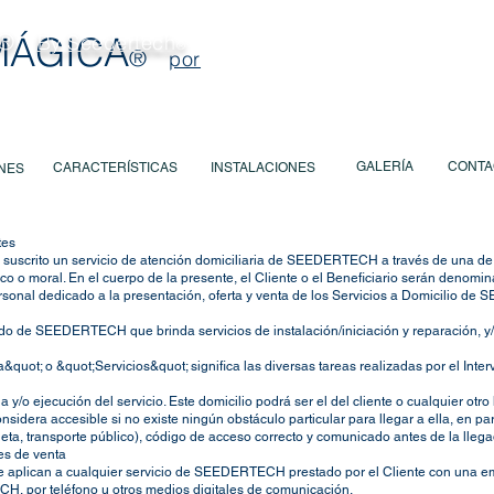
®
MÁGICA
By Seedertech
®
®
por
TIONS
CARACTERISTIQUES
INSTALLATION
GALERIE
CO
GALERÍA
CONTA
CARACTERÍSTICAS
INSTALACIONES
NES
tes
a suscrito un servicio de atención domiciliaria de SEEDERTECH a través de una de l
sico o moral. En el cuerpo de la presente, el Cliente o el Beneficiario serán deno
ersonal dedicado a la presentación, oferta y venta de los Servicios a Domicilio
do de SEEDERTECH que brinda servicios de instalación/iniciación y reparación, y/o
a&quot; o &quot;Servicios&quot; significa las diversas tareas realizadas por el Inte
 y/o ejecución del servicio. Este domicilio podrá ser el del cliente o cualquier otro 
sidera accesible si no existe ningún obstáculo particular para llegar a ella, en pa
eta, transporte público), código de acceso correcto y comunicado antes de la lleg
les de venta
e aplican a cualquier servicio de SEEDERTECH prestado por el Cliente con una em
or teléfono u otros medios digitales de comunicación.