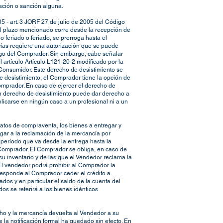
ción o sanción alguna.
05 - art. 3 JORF 27 de julio de 2005 del Código
 El plazo mencionado corre desde la recepción de
o feriado o feriado, se prorroga hasta el
cías requiere una autorización que se puede
esgo del Comprador. Sin embargo, cabe señalar
 artículo Artículo L121-20-2 modificado por la
 Consumidor. Este derecho de desistimiento se
e desistimiento, el Comprador tiene la opción de
omprador. En caso de ejercer el derecho de
n derecho de desistimiento puede dar derecho a
licarse en ningún caso a un profesional ni a un
atos de compraventa, los bienes a entregar y
ugar a la reclamación de la mercancía por
 período que va desde la entrega hasta la
 Comprador. El Comprador se obliga, en caso de
su inventario y de las que el Vendedor reclama la
 El vendedor podrá prohibir al Comprador la
rresponde al Comprador ceder el crédito a
dos y en particular el saldo de la cuenta del
s se referirá a los bienes idénticos
ho y la mercancía devuelta al Vendedor a su
 la notificación formal ha quedado sin efecto. En