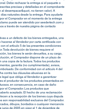
ional. Debe rechazar la entrega si el paquete o
escritas precisas y detalladas en el comprobante
n al desempacar&quot;. no tienen valor). A
s días naturales desde la entrega. Para ayudarte
s por el Comprador en el momento de la entrega
n reclamo puede ser atendido por seedertech.com y
nos a través de nuestra página de contacto
ativas a un defecto de los bienes entregados, una
n hacerse al Vendedor por carta certificada con
 con el artículo 5 de las presentes condiciones
or. Toda devolución de bienes requiere el
ón, los bienes le serán devueltos, a su cargo,
volución, el Comprador dispone de un plazo de
 una copia de la factura. Todos los productos
umentos, garantía (no cumplimentada), avisos,
embolsado. De conformidad con el artículo 4 del
ha contra las cláusulas abusivas en la
a legal que obliga al Vendedor a garantizar
es el productor de los productos presentados en
fectuosos. en consecuencia, en caso de daño
a por el Comprador. Los productos que
aberlo aceptado. El hecho de una reclamación
blecen a la recepción de los bienes cuya disputa
vos son responsabilidad exclusiva del Comprador.
cados, dibujos, bordados o cualquier mercancía
e junio de 2005 en vigor el 1 de diciembre de