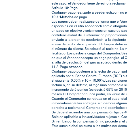
este caso, el Vendedor tiene derecho a reclamar
Artículo 10: Pago
Cualquier pago realizado a seedertech.com no p
10-1: Métodos de pago
Los pagos deben realizarse de forma que el Vende
especiales en el sitio seedertech.com o otorgado
un pago en efectivo y seis meses en caso de pago
confidencialidad de la información proporcionada
enviado a la orden de seedertech, a la siguiente 
acuse de recibo de su pedido. El cheque debe es
el número de cliente. Se cobrará al recibirlo. La 
facilitado. Los gastos a cargo del Comprador. S
de que el Vendedor acepte un pago por giro, el 
a falta de devolución del giro aceptado dentro d
11.2: Pago atrasado
Cualquier pago posterior a la fecha de pago fijad
aplicado por el Banco Central Europeo (BCE) a su 
el siguiente: 0,00% + 10 = 10,00%. Las sanciones
factura o, en su defecto, al trigésimo primer día s
incremento de 5 puntos (es decir, 5,65% en 2010
meses. El Comprador nunca podrá, en virtud de u
Cuando el Comprador se retrasa en el pago total
inmediatamente las entregas, sin demora alguna.
derecho a reclamar al Comprador el reembolso de 
Se debe al acreedor una compensación fija de 40
Sólo es aplicable a las actividades sujetas al C
Sin embargo, la compensación no procede si el d
Esta suma global se suma a las multas por demora