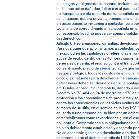
los riesgos y peligros del transporte, incluidos 
los bienes están dañados, faltan o si el paquete
de transporte o carta de porte del transportista 
continuación, deberá enviar al transportista una
en estos pasos, te invitamos a contactarnos a t
y/o a falta de correo dirigido al transportista e
su responsabilidad no puede ser comprometida. P
seedertech.com.
Artículo 6: Reclamaciones, garantías, devolucion
Para cualquier queja, lo invitamos a contactarno
inexactitud en las cantidades o referencias erró
acuse de recibo dentro de las 48 horas siguientes
generales de venta, el recurso contra el transpo
consentimiento previo de seedertech.com que se 
riesgos y peligros, todos los costos de envío, 
cinco días naturales para devolver la mercancía
defectuosos deben ser devueltos en su embalaje 
etc. Cualquier producto incompleto, dañado o da
Decreto No. 78-464 de 24 de marzo de 1978 de co
protección y los consumidores de productos y ser
contra las consecuencias de los vicios ocultos 
el marco de su sitio, en el sentido de la Ley L9
causado a una persona oa un bien por un defecto
comercializamos como revendedor siguen el esq
no libera al Comprador de sus obligaciones de pa
ha sido debidamente establecida y aceptada por 
No se aceptarán gastos de devolución debidos. 
comprendida en el ámbito del artículo L121-20-2 