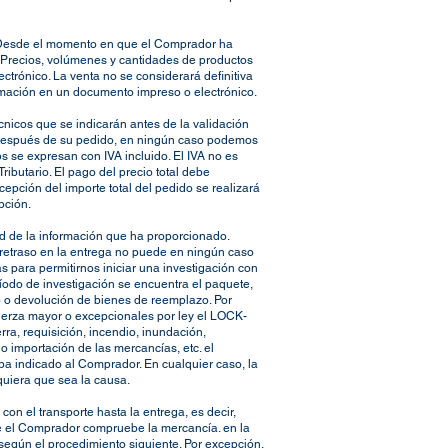
s. Desde el momento en que el Comprador ha
. Precios, volúmenes y cantidades de productos
ctrónico. La venta no se considerará definitiva
ormación en un documento impreso o electrónico.
cnicos que se indicarán antes de la validación
aen después de su pedido, en ningún caso podemos
s se expresan con IVA incluido. El IVA no es
ributario. El pago del precio total debe
pción del importe total del pedido se realizará
pción.
dad de la información que ha proporcionado.
 retraso en la entrega no puede en ningún caso
s para permitirnos iniciar una investigación con
ríodo de investigación se encuentra el paquete,
o o devolución de bienes de reemplazo. Por
uerza mayor o excepcionales por ley el LOCK-
ra, requisición, incendio, inundación,
 o importación de las mercancías, etc. el
a indicado al Comprador. En cualquier caso, la
quiera que sea la causa.
on el transporte hasta la entrega, es decir,
ue el Comprador compruebe la mercancía. en la
 según el procedimiento siguiente. Por excepción,