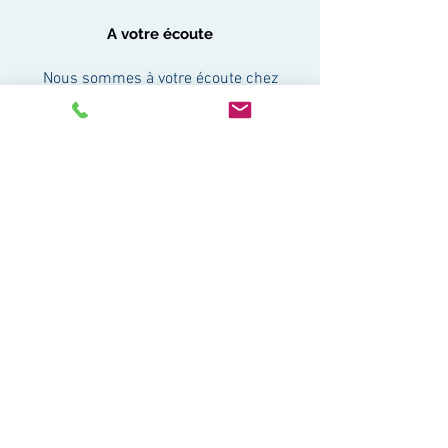
A votre écoute
Nous sommes à votre écoute chez
SEEDERTECH.
Posez nous vos questions.
N’hésitez pas à nous faire part de vos
remarques et suggestions.
Nous nous engageons à vous répondre
sous 72h maximum.
Votre projet reste entre les mains
d'experts. Vous collaborerez avec des
professionnels expérimentés. Nous y
veillerons.