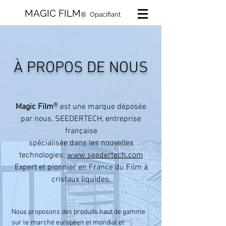
MAGIC FILM
®
Opacifiant
À PROPOS DE NOUS
®
Magic Film
est une marque déposée
par nous, SEEDERTECH, entreprise
française
spécialisée dans les nouvelles
technologies:
www.seedertech.com
Expert et pionnier en France du Film à
cristaux liquides.
Nous proposons des produits haut de gamme
sur le
marché européen et mondial et